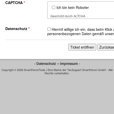
CAPTCHA
*
Ich bin kein Roboter
Geschützt durch
ALTCHA
Datenschutz
*
Hiermit willige ich ein, dass beim Klick
personenbezogenen Daten gemäß unse
- Datenschutz -
- Impressum -
Copyright © 2026 SmartHomeTools | Eine Marke der TecSupport SmartHome GmbH - Alle
Rechte vorbehalten.