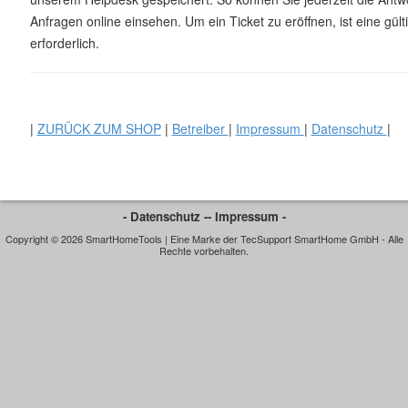
Anfragen online einsehen. Um ein Ticket zu eröffnen, ist eine gül
erforderlich.
|
ZURÜCK ZUM SHOP
|
Betreiber
|
Impressum
|
Datenschutz
|
- Datenschutz -
- Impressum -
Copyright © 2026 SmartHomeTools | Eine Marke der TecSupport SmartHome GmbH - Alle
Rechte vorbehalten.