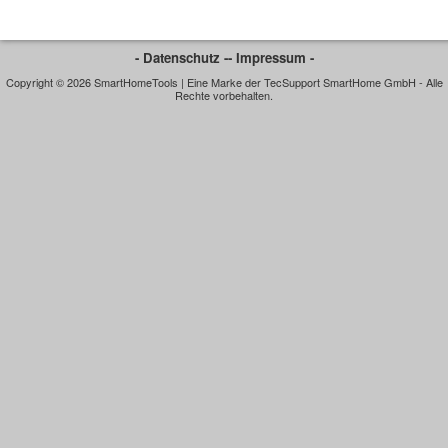
- Datenschutz -
- Impressum -
Copyright © 2026 SmartHomeTools | Eine Marke der TecSupport SmartHome GmbH - Alle
Rechte vorbehalten.