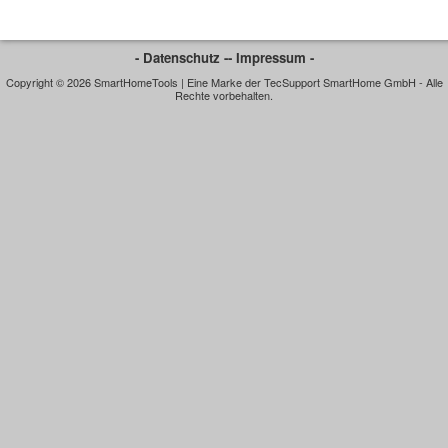
- Datenschutz -
- Impressum -
Copyright © 2026 SmartHomeTools | Eine Marke der TecSupport SmartHome GmbH - Alle
Rechte vorbehalten.